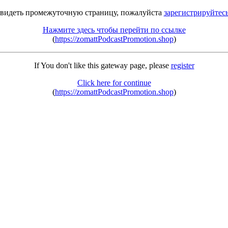
 видеть промежуточную страницу, пожалуйста
зарегистрируйтес
Нажмите здесь чтобы перейти по ссылке
(
https://zomattPodcastPromotion.shop
)
If You don't like this gateway page, please
register
Click here for continue
(
https://zomattPodcastPromotion.shop
)