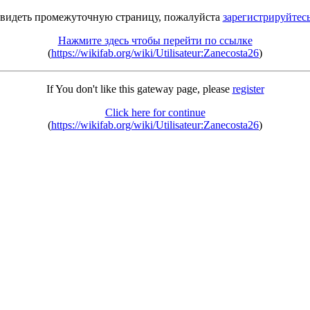
 видеть промежуточную страницу, пожалуйста
зарегистрируйтес
Нажмите здесь чтобы перейти по ссылке
(
https://wikifab.org/wiki/Utilisateur:Zanecosta26
)
If You don't like this gateway page, please
register
Click here for continue
(
https://wikifab.org/wiki/Utilisateur:Zanecosta26
)