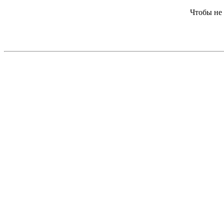
Чтобы не