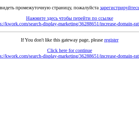
 видеть промежуточную страницу, пожалуйста
зарегистрируйтес
Нажмите здесь чтобы перейти по ссылке
https://kwork.com/search-display-marketing/36288651/increase-domain-r
If You don't like this gateway page, please
register
Click here for continue
https://kwork.com/search-display-marketing/36288651/increase-domain-r