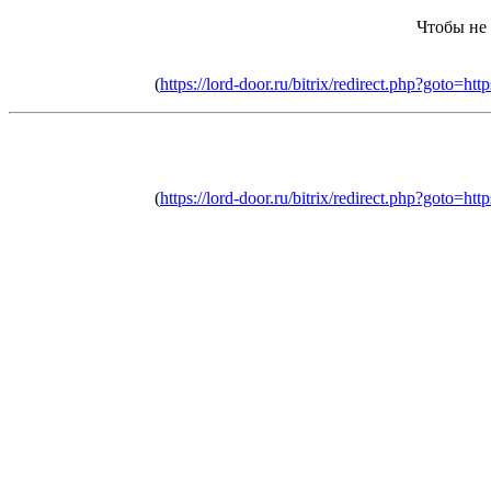
Чтобы не
(
https://lord-door.ru/bitrix/redirect.php?goto=
(
https://lord-door.ru/bitrix/redirect.php?goto=