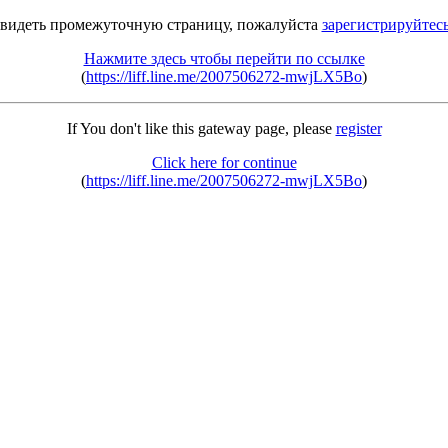
 видеть промежуточную страницу, пожалуйста
зарегистрируйтес
Нажмите здесь чтобы перейти по ссылке
(
https://liff.line.me/2007506272-mwjLX5Bo
)
If You don't like this gateway page, please
register
Click here for continue
(
https://liff.line.me/2007506272-mwjLX5Bo
)