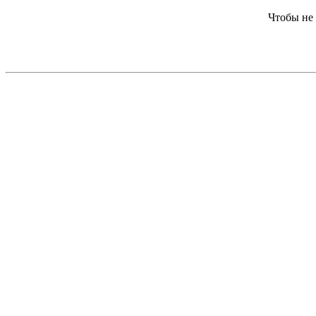
Чтобы не