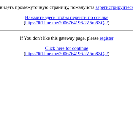
 видеть промежуточную страницу, пожалуйста
зарегистрируйтес
Нажмите здесь чтобы перейти по ссылке
(
https://liff.line.me/2006764196-2Z5m8ZQa/
)
If You don't like this gateway page, please
register
Click here for continue
(
https://liff.line.me/2006764196-2Z5m8ZQa/
)