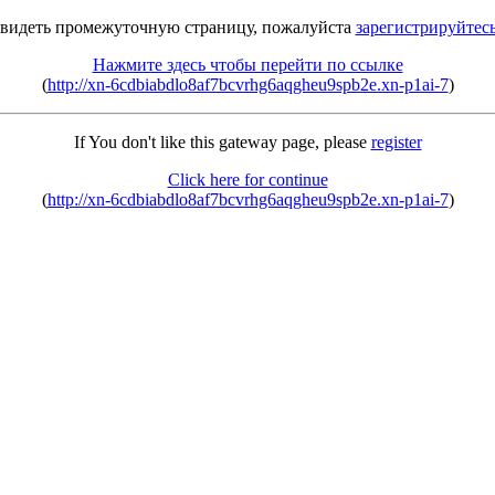
 видеть промежуточную страницу, пожалуйста
зарегистрируйтес
Нажмите здесь чтобы перейти по ссылке
(
http://xn-6cdbiabdlo8af7bcvrhg6aqgheu9spb2e.xn-p1ai-7
)
If You don't like this gateway page, please
register
Click here for continue
(
http://xn-6cdbiabdlo8af7bcvrhg6aqgheu9spb2e.xn-p1ai-7
)