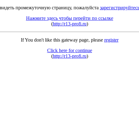
 видеть промежуточную страницу, пожалуйста
зарегистрируйтес
Нажмите здесь чтобы перейти по ссылке
(
http://r13-profi.ru
)
If You don't like this gateway page, please
register
Click here for continue
(
http://r13-profi.ru
)