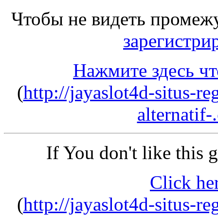
Чтобы не видеть промеж
зарегистри
Нажмите здесь чт
(
http://jayaslot4d-situs-re
alternatif-
If You don't like this
Click he
(
http://jayaslot4d-situs-re