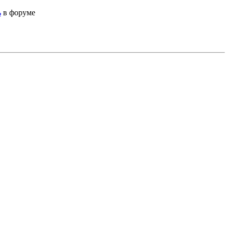
ь
в форуме