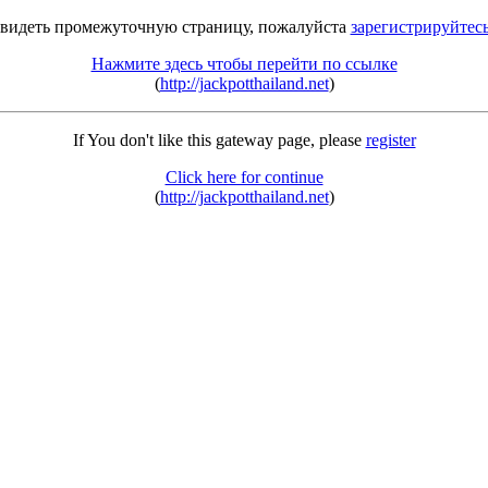
 видеть промежуточную страницу, пожалуйста
зарегистрируйтес
Нажмите здесь чтобы перейти по ссылке
(
http://jackpotthailand.net
)
If You don't like this gateway page, please
register
Click here for continue
(
http://jackpotthailand.net
)