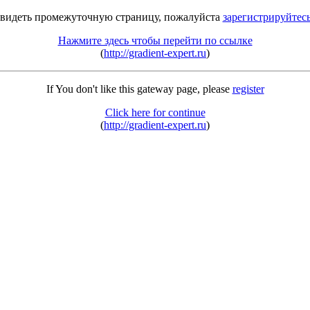
 видеть промежуточную страницу, пожалуйста
зарегистрируйтес
Нажмите здесь чтобы перейти по ссылке
(
http://gradient-expert.ru
)
If You don't like this gateway page, please
register
Click here for continue
(
http://gradient-expert.ru
)