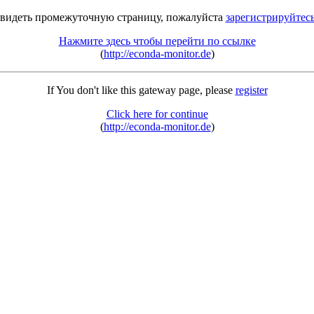
 видеть промежуточную страницу, пожалуйста
зарегистрируйтес
Нажмите здесь чтобы перейти по ссылке
(
http://econda-monitor.de
)
If You don't like this gateway page, please
register
Click here for continue
(
http://econda-monitor.de
)