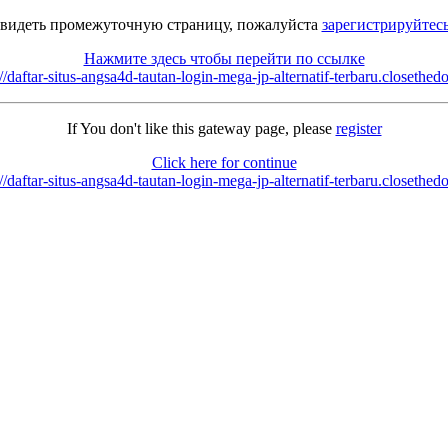
 видеть промежуточную страницу, пожалуйста
зарегистрируйтес
Нажмите здесь чтобы перейти по ссылке
://daftar-situs-angsa4d-tautan-login-mega-jp-alternatif-terbaru.closethedo
If You don't like this gateway page, please
register
Click here for continue
://daftar-situs-angsa4d-tautan-login-mega-jp-alternatif-terbaru.closethedo