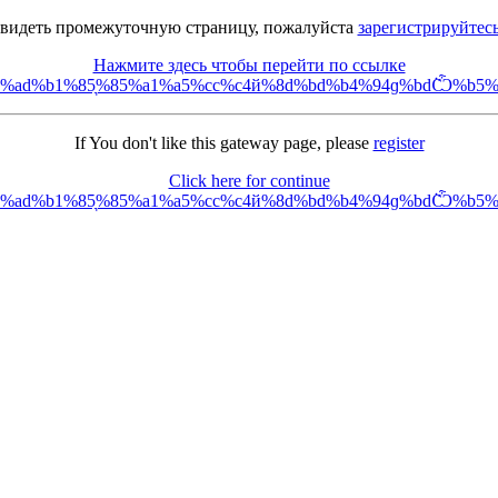
 видеть промежуточную страницу, пожалуйста
зарегистрируйтес
Нажмите здесь чтобы перейти по ссылке
fd%90%f5%ad%b1%85͉%85%a1%a5%cc%c4й%8d%bd%b4%94ɡ%bdܵѼ
If You don't like this gateway page, please
register
Click here for continue
fd%90%f5%ad%b1%85͉%85%a1%a5%cc%c4й%8d%bd%b4%94ɡ%bdܵѼ