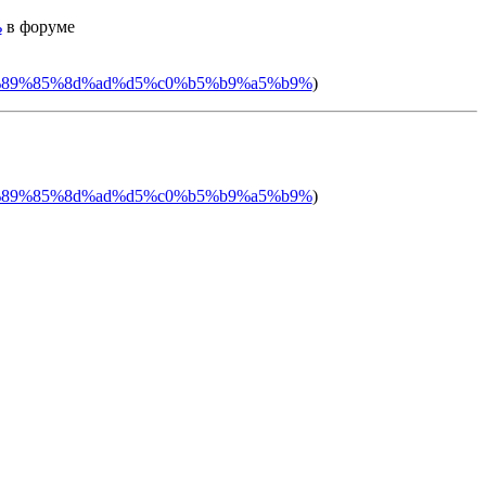
ь
в форуме
%b5%89%85%8d%ad%d5%c0%b5%b9%a5%b9%
)
%b5%89%85%8d%ad%d5%c0%b5%b9%a5%b9%
)