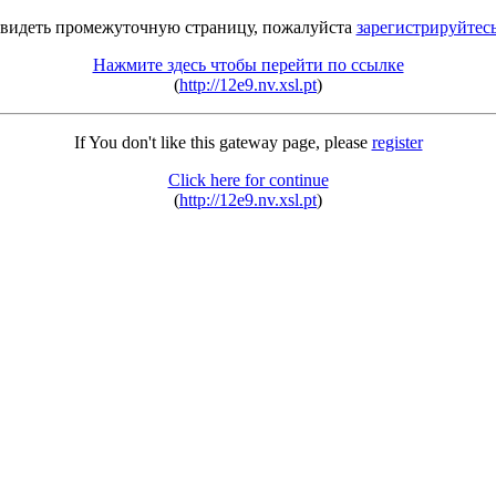
 видеть промежуточную страницу, пожалуйста
зарегистрируйтес
Нажмите здесь чтобы перейти по ссылке
(
http://12e9.nv.xsl.pt
)
If You don't like this gateway page, please
register
Click here for continue
(
http://12e9.nv.xsl.pt
)